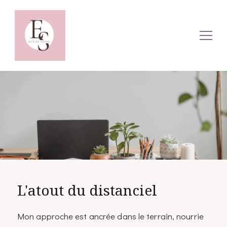
Estelle Seznec – Conseils et
Ressources et accompagnement pour formateurs
indépendants à distance
services pour formateurs à
distance
L'atout du distanciel
Mon approche est ancrée dans le terrain, nourrie