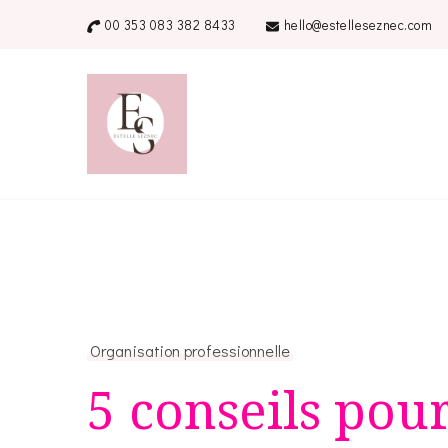
00 353 083 382 8433
hello@estelleseznec.com
Estelle Seznec – C
Ressources et accompagnement pour f
Organisation professionnelle
5 conseils pou